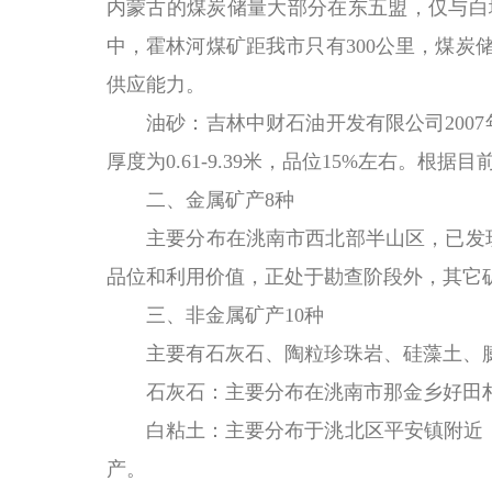
内蒙古的煤炭储量大部分在东五盟，仅与白
中，霍林河煤矿距我市只有300公里，煤炭储量
供应能力。
油砂：吉林中财石油开发有限公司
20
厚度为0.61-9.39米，品位15%左右。
二、金属矿产
8种
主要分布在洮南市西北部半山区，已发
品位和利用价值，正处于勘查阶段外，其它
三、非金属矿产
10种
主要有石灰石、陶粒珍珠岩、硅藻土、
石灰石：主要分布在洮南市那金乡好田
白粘土：主要分布于洮北区平安镇附近
产。